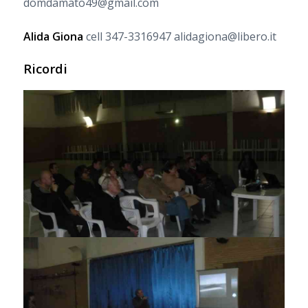
domdamato49@gmail.com
Alida Giona
cell 347-3316947 alidagiona@libero.it
Ricordi