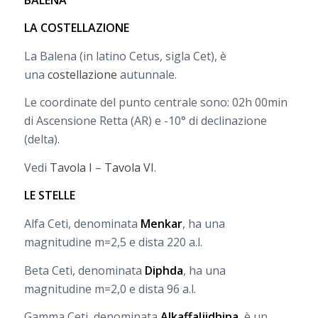
LA COSTELLAZIONE
La Balena (in latino Cetus, sigla Cet), è
una
costellazione
autunnale.
Le coordinate del punto centrale sono: 02h 00min
di Ascensione Retta (AR) e -10° di declinazione
(delta).
Vedi
Tavola I
–
Tavola VI
.
LE STELLE
Alfa Ceti, denominata
Menkar
, ha una
magnitudine m=2,5 e dista 220 a.l.
Beta Ceti, denominata
Diphda
, ha una
magnitudine m=2,0 e dista 96 a.l.
Gamma Ceti, denominata
Alkaffaljidhina
, è un