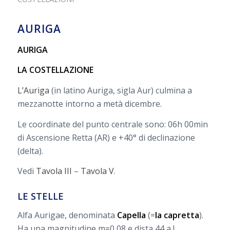
AURIGA
AURIGA
LA COSTELLAZIONE
L’Auriga
(in latino Auriga, sigla Aur) culmina a
mezzanotte intorno a metà dicembre.
Le coordinate del punto centrale sono: 06h 00min
di Ascensione Retta (AR) e +40° di declinazione
(delta).
Vedi
Tavola III
–
Tavola V
.
LE STELLE
Alfa Aurigae, denominata
Capella
(=
la capretta
).
Ha una magnitudine m=0,08 e dista 44 a.l.