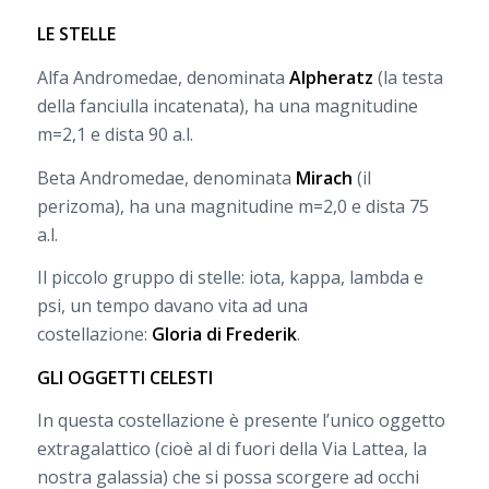
LE STELLE
Alfa Andromedae, denominata
Alpheratz
(la testa
della fanciulla incatenata), ha una magnitudine
m=2,1 e dista 90 a.l.
Beta Andromedae, denominata
Mirach
(il
perizoma), ha una magnitudine m=2,0 e dista 75
a.l.
Il piccolo gruppo di stelle: iota, kappa, lambda e
psi, un tempo davano vita ad una
costellazione:
Gloria di Frederik
.
GLI OGGETTI CELESTI
In questa costellazione è presente l’unico oggetto
extragalattico (cioè al di fuori della Via Lattea, la
nostra galassia) che si possa scorgere ad occhi