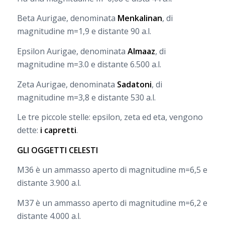
Beta Aurigae, denominata
Menkalinan
, di
magnitudine m=1,9 e distante 90 a.l.
Epsilon Aurigae, denominata
Almaaz
, di
magnitudine m=3.0 e distante 6.500 a.l.
Zeta Aurigae, denominata
Sadatoni
, di
magnitudine m=3,8 e distante 530 a.l.
Le tre piccole stelle: epsilon, zeta ed eta, vengono
dette:
i capretti
.
GLI OGGETTI CELESTI
M36 è un ammasso aperto di magnitudine m=6,5 e
distante 3.900 a.l.
M37 è un ammasso aperto di magnitudine m=6,2 e
distante 4.000 a.l.