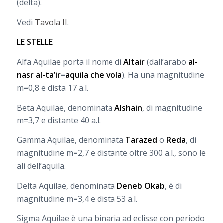
(delta).
Vedi
Tavola II
.
LE STELLE
Alfa Aquilae porta il nome di
Altair
(dall’arabo
al-
nasr al-ta’ir
=
aquila che vola
). Ha una magnitudine
m=0,8 e dista 17 a.l.
Beta Aquilae, denominata
Alshain
, di magnitudine
m=3,7 e distante 40 a.l.
Gamma Aquilae, denominata
Tarazed
o
Reda
, di
magnitudine m=2,7 e distante oltre 300 a.l., sono le
ali dell’aquila.
Delta Aquilae, denominata
Deneb Okab
, è di
magnitudine m=3,4 e dista 53 a.l.
Sigma Aquilae è una binaria ad eclisse con periodo