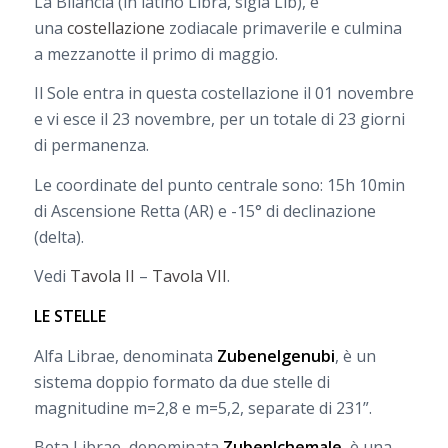
La Bilancia (in latino Libra, sigla Lib), è
una
costellazione
zodiacale primaverile e culmina
a mezzanotte il primo di maggio.
Il Sole entra in questa costellazione il 01 novembre
e vi esce il 23 novembre, per un totale di 23 giorni
di permanenza.
Le coordinate del punto centrale sono: 15h 10min
di Ascensione Retta (AR) e -15° di declinazione
(delta).
Vedi
Tavola II
–
Tavola VII
.
LE STELLE
Alfa Librae, denominata
Zubenelgenubi
, è un
sistema doppio formato da due stelle di
magnitudine m=2,8 e m=5,2, separate di 231”.
Beta Librae, denominata
Zubenlchemale
, è una