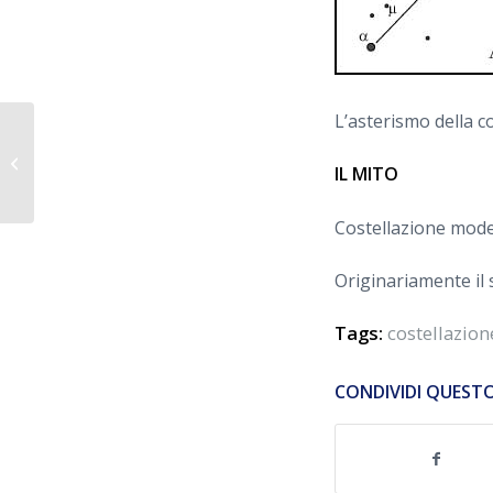
L’asterismo della c
POPPA
IL MITO
Costellazione moder
Originariamente il 
Tags:
costellazion
CONDIVIDI QUEST