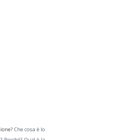
zione
? Che cosa è lo
? Perché? Qual è la