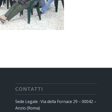
CONTATTI
Sede Legale : Via della Fornace 29 – 00042 –
Anzio (Roma)