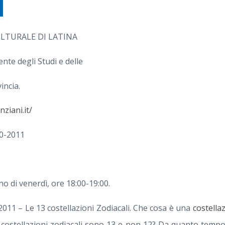
LTURALE DI LATINA
te degli Studi e delle
incia.
ziani.it/
10-2011
no di venerdì, ore 18:00-19:00.
2011 – Le 13 costellazioni Zodiacali. Che cosa è una
costella
 costellazioni zodiacali sono 13 e non 12? Da quanto tempo