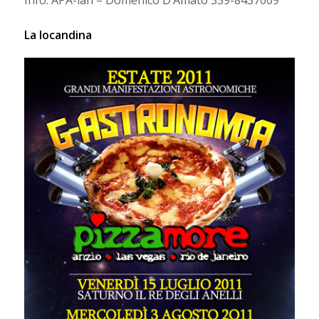
Info: APA-lan – Domenico D’Amato 339-8437009
La locandina