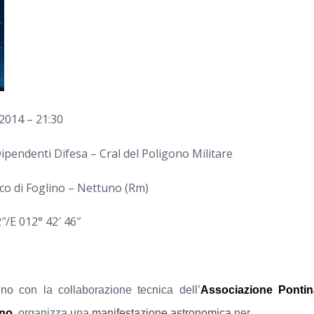
2014 – 21:30
Dipendenti Difesa – Cral del Poligono Militare
sco di Foglino – Nettuno (Rm)
″/E 012° 42′ 46″
no con la collaborazione tecnica dell’
Associazione Pontin
uno,
organizza una
manifestazione astronomica
per