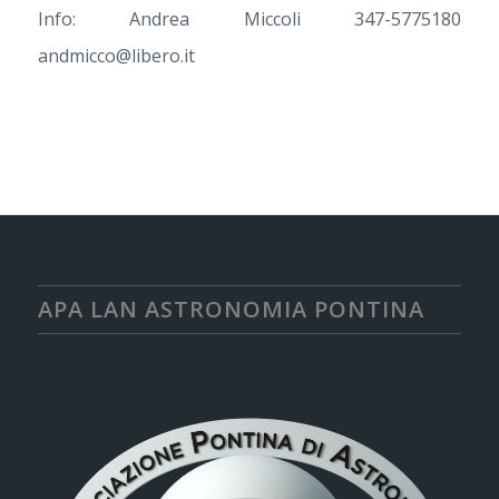
Info: Andrea Miccoli 347-5775180
andmicco@libero.it
APA LAN ASTRONOMIA PONTINA