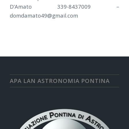
D’Amato 339-8437009 –
domdamato49@gmail.com
APA LAN ASTRONOMIA PONTINA