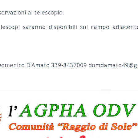
servazioni al telescopio.
elescopi saranno disponibili sul campo adiacent
– Domenico D’Amato 339-8437009 domdamato49@g