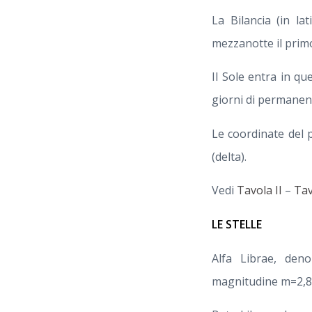
La Bilancia (in la
mezzanotte il prim
Il Sole entra in qu
giorni di permanen
Le coordinate del 
(delta).
Vedi
Tavola II
–
Tav
LE STELLE
Alfa Librae, den
magnitudine m=2,8 