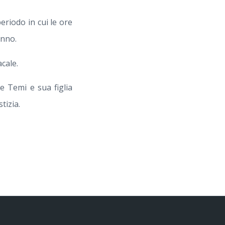
periodo in cui le ore
unno.
cale.
he Temi e sua figlia
tizia.