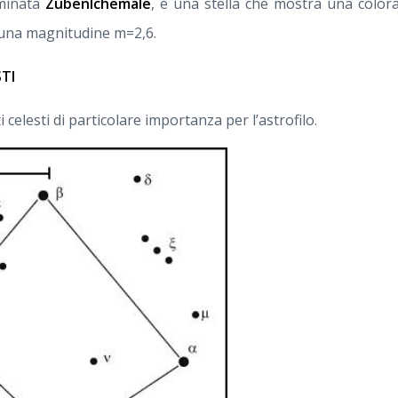
ominata
Zubenlchemale
, è una stella che mostra una color
una magnitudine m=2,6.
STI
celesti di particolare importanza per l’astrofilo.