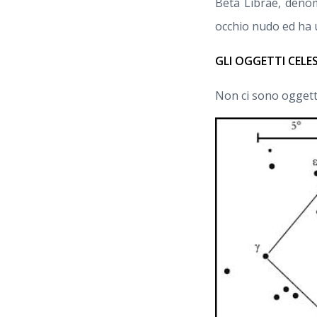
Beta Librae, den
occhio nudo ed ha 
GLI OGGETTI CELE
Non ci sono oggetti 