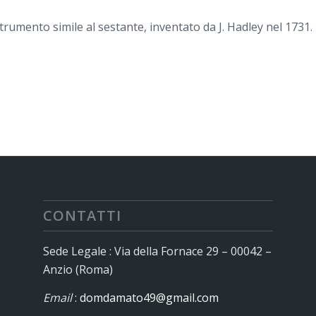
umento simile al sestante, inventato da J. Hadley nel 1731.
CONTATTI
Sede Legale : Via della Fornace 29 – 00042 –
Anzio (Roma)
Email
:
domdamato49@gmail.com