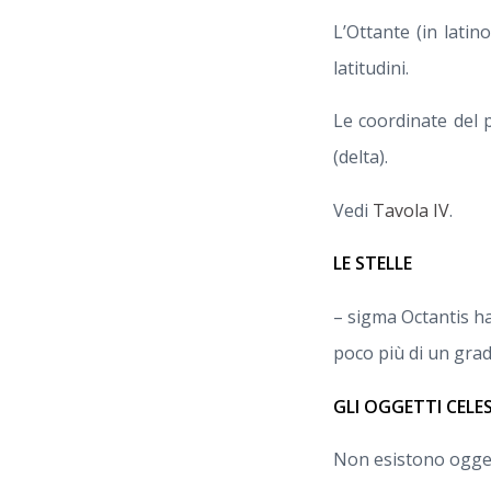
L’Ottante (in latin
latitudini.
Le coordinate del 
(delta).
Vedi
Tavola IV
.
LE STELLE
– sigma Octantis ha
poco più di un grado
GLI OGGETTI CELE
Non esistono oggetti