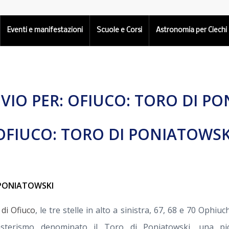
Eventi e manifestazioni
Scuole e Corsi
Astronomia per Ciechi
VIO PER:
OFIUCO: TORO DI PO
OFIUCO: TORO DI PONIATOWSK
 PONIATOWSKI
 di Ofiuco
, le tre stelle in alto a sinistra, 67, 68 e 70 Ophi
asterismo denominato il Toro di Poniatowski, una picc