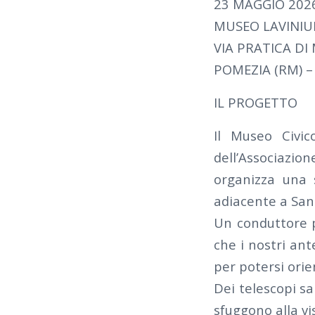
23 MAGGIO 2026
MUSEO LAVINI
VIA PRATICA DI 
POMEZIA (RM) –
IL PROGETTO
Il Museo Civic
dell’Associazi
organizza una s
adiacente a San
Un conduttore po
che i nostri ant
per potersi orie
Dei telescopi s
sfuggono alla vi