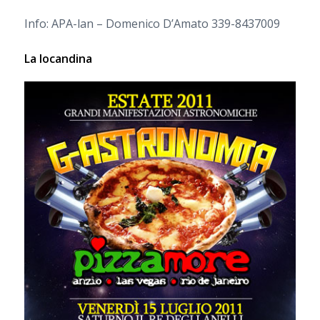
Info: APA-lan – Domenico D’Amato 339-8437009
La locandina