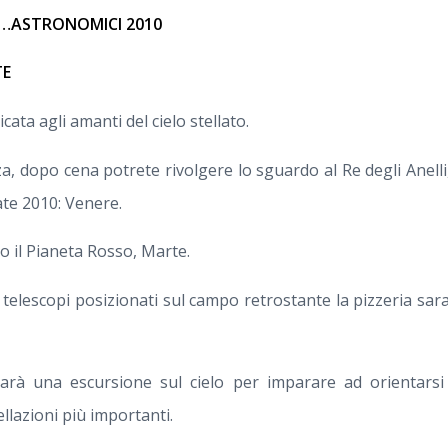
…ASTRONOMICI 2010
TE
cata agli amanti del cielo stellato.
zza, dopo cena potrete rivolgere lo sguardo al Re degli Anell
ate 2010: Venere.
no il Pianeta Rosso, Marte.
i telescopi posizionati sul campo retrostante la pizzeria sa
sarà una escursione sul cielo per imparare ad orientarsi
ellazioni più importanti.