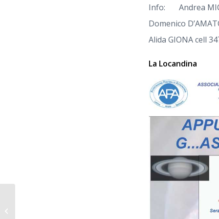
Info: Andrea MICC
Domenico D’AMATO 
Alida GIONA cell 34
La Locandina
2010 – VENERE LA REGINA
DELL’ESTATE – Pizzeria Agorà