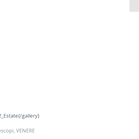
Estate{/gallery}
escopi
,
VENERE