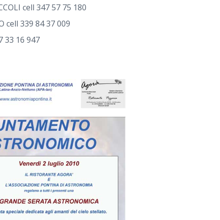
OLI cell 347 57 75 180
cell 339 84 37 009
7 33 16 947