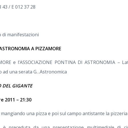
 43 / E 012 37 28
o di manifestazioni
…ASTRONOMIA A PIZZAMORE
AMORE e l’ASSOCIAZIONE PONTINA DI ASTRONOMIA – Lat
ano ad una serata G…Astronomica
O DEL GIGANTE
e 2011 – 21:30
 mangiando una pizza e poi sul campo antistante la pizzeria
e è preceduta da una presentazione multimediale di ci