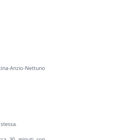
ina-Anzio-Nettuno
 stessa.
rca 30 minuti con