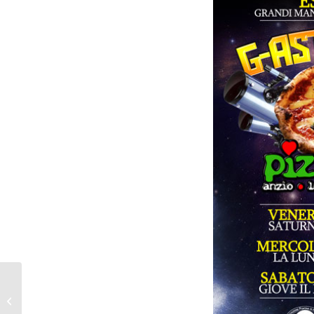
2012 – ESTATE – G…ASTRONOMIA A
PIZZAMORE – Pizzeria Pizzamore...