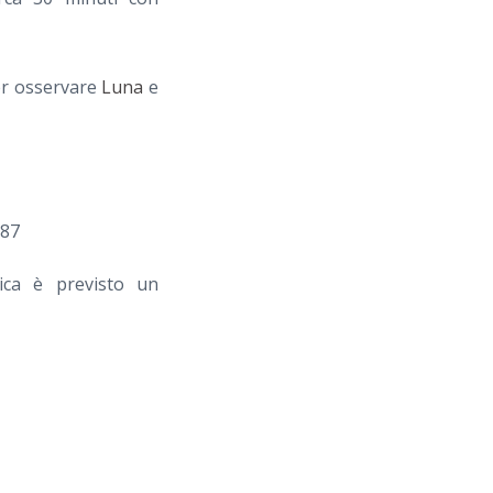
per osservare
Luna
e
187
ica è previsto un