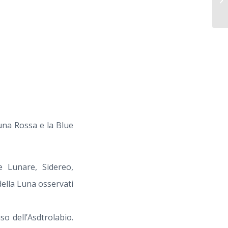
PE
Luna Rossa e la Blue
 Lunare, Sidereo,
della Luna osservati
so dell’Asdtrolabio.