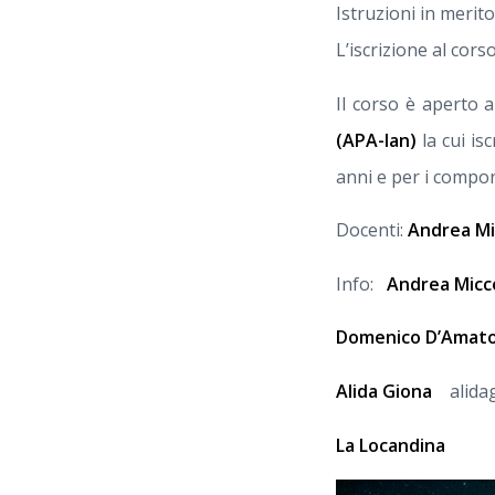
Istruzioni in merit
L’iscrizione al cors
Il corso è aperto a 
(APA-lan)
la cui is
anni e per i compon
Docenti:
Andrea Mi
Info:
Andrea Micc
Domenico D’Amat
Alida Giona
alidag
La Locandina