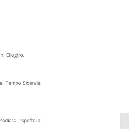
 l’Eliogiro.
le, Tempo Siderale,
Zodiaco rispetto al
20