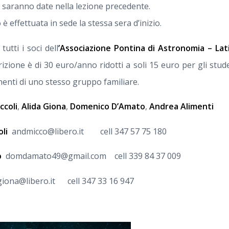
o saranno date nella lezione precedente.
o è effettuata in sede la stessa sera d’inizio.
tutti i soci dell
’Associazione Pontina di Astronomia – La
crizione è di 30 euro/anno ridotti a soli 15 euro per gli stude
enti di uno stesso gruppo familiare.
ccoli
,
Alida Giona
,
Domenico D’Amato
,
Andrea Alimenti
oli
andmicco@libero.it cell 347 57 75 180
o
domdamato49@gmail.com cell 339 84 37 009
iona@libero.it cell 347 33 16 947