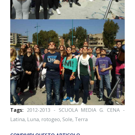
Tags:
2012-2013 - SCUOLA MEDIA G. CENA -
Latina
,
Luna
,
rotogeo
,
Sole
,
Terra