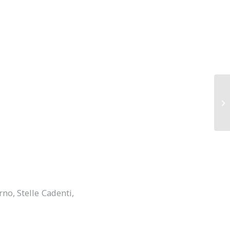
20
MA
rno
,
Stelle Cadenti
,