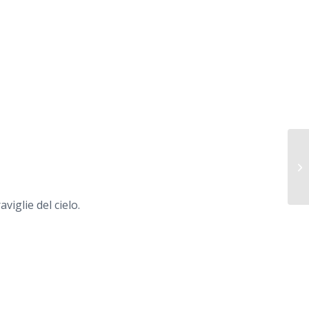
20
Se
iglie del cielo.