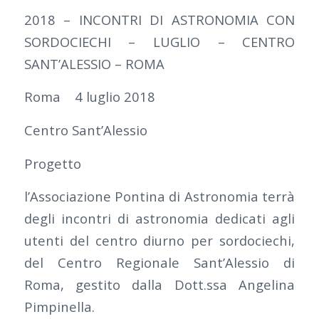
2018 – INCONTRI DI ASTRONOMIA CON
SORDOCIECHI – LUGLIO – CENTRO
SANT’ALESSIO – ROMA
Roma 4 luglio 2018
Centro Sant’Alessio
Progetto
l’Associazione Pontina di Astronomia terrà
degli incontri di astronomia dedicati agli
utenti del centro diurno per sordociechi,
del Centro Regionale Sant’Alessio di
Roma, gestito dalla Dott.ssa Angelina
Pimpinella.