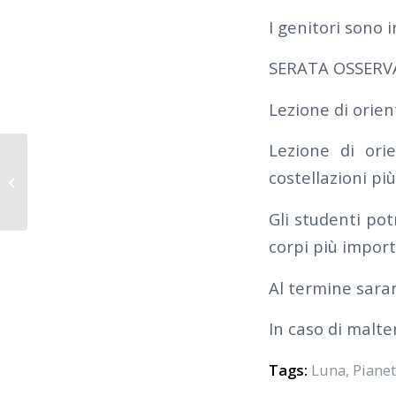
I genitori sono i
SERATA OSSERVA
Lezione di orien
Lezione di ori
2023-2024 – SCUOLA MEDIA
costellazioni pi
GIULIANO – LATINA
Gli studenti pot
corpi più import
Al termine saran
In caso di malt
Tags:
Luna
,
Pianet