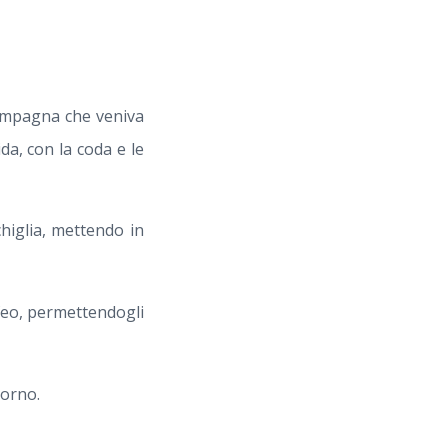
 campagna che veniva
da, con la coda e le
chiglia, mettendo in
efeo, permettendogli
corno.