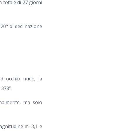
n totale di 27 giorni
20° di declinazione
ad occhio nudo; la
 378”.
onalmente, ma solo
agnitudine m=3,1 e