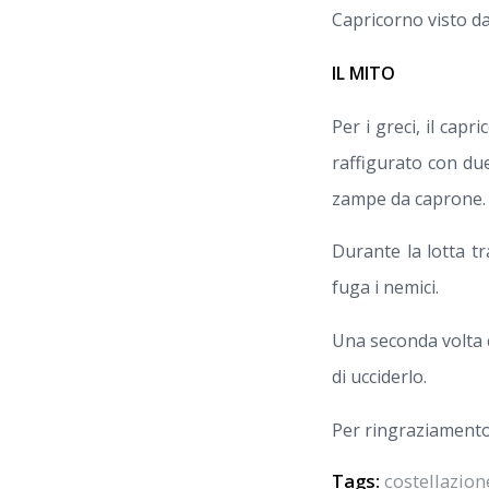
Capricorno visto d
IL MITO
Per i greci, il cap
raffigurato con due
zampe da caprone.
Durante la lotta tr
fuga i nemici.
Una seconda volta c
di ucciderlo.
Per ringraziamento,
Tags:
costellazion