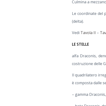
Culmina a mezzanott
Le coordinate del 
(delta).
Vedi
Tavola II
–
Tav
LE STELLE
alfa Draconis, de
costruzione delle G
Il quadrilatero irr
è composta dalle se
– gamma Draconis
– beta Draconis, 