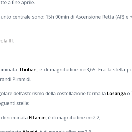
e a fine aprile.
punto centrale sono: 15h 00min di Ascensione Retta (AR) e +
ola III
.
nominata
Thuban
, è di magnitudine m=3,65. Era la stella po
randi Piramidi.
egolare dell’asterismo della costellazione forma la
Losanga
o
guenti stelle:
, denominata
Eltamin
, è di magnitudine m=2,2,
denominata
Alwaid
, è di magnitudine m=2,8,