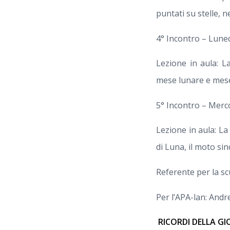
puntati su stelle, 
4° Incontro – Luned
Lezione in aula: La
mese lunare e mese
5° Incontro – Merco
Lezione in aula: La L
di Luna, il moto si
Referente per la s
Per l’APA-lan: Andr
RICORDI DELLA G