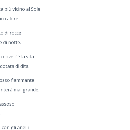
a più vicino al Sole
mo calore.
o di rocce
 di notte.
 dove c’è la vita
dotata di dita.
rosso fiammante
enterà mai grande.
gassoso
.
con gli anelli