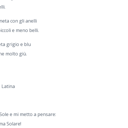
li.
eta con gli anelli
ccoli e meno belli.
ta grigio e blu
ne molto giù.
i Latina
l Sole e mi metto a pensare:
ema Solare!