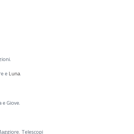
ioni.
ere e
Luna
.
a e Giove.
Maggiore. Telescopi