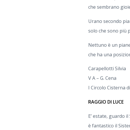
che sembrano gioiel
Urano secondo pian
solo che sono più pi
Nettuno è un piane
che ha una posizio
Carapellotti Silvia
V A – G. Cena
I Circolo Cisterna d
RAGGIO DI LUCE
E’ estate, guardo i
è fantastico il Sist