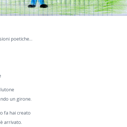
ssioni poetiche…
e
Plutone
endo un girone.
o fa hai creato
è arrivato.