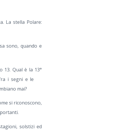
. La stella Polare:
cosa sono, quando e
o 13. Qual è la 13°
) fra i segni e le
cambiano mai?
Come si riconoscono,
portanti.
agioni, solstizi ed