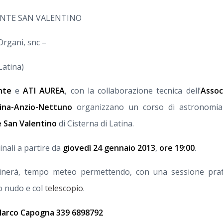
ENTE SAN VALENTINO
Organi, snc –
(Latina)
nte
e
ATI AUREA
, con la collaborazione tecnica dell’
Assoc
ina-Anzio-Nettuno
organizzano un corso di astronomia 
e San Valentino
di Cisterna di Latina.
inali a partire da
giovedì 24 gennaio 2013
,
ore 19:00
.
inerà, tempo meteo permettendo, con una sessione prati
o nudo e col
telescopio
.
arco Capogna 339 6898792