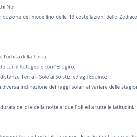
hi Neri.
ribuzione del modellino delle 13 costellazioni dello Zodiac
e l’orbita della Terra.
te con il Rotogeo e con l’Eliogiro.
istanze Terra – Sole ai Solstizi ed agli Equinozi.
a diversa inclinazione dei raggi solari al variare delle stagion
urata del dì e della notte ai due Poli ed a tutte le latitudini.
ementi fisici ed orbitali; le maree; le eclissi di Luna e di S