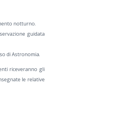
tamento notturno.
sservazione guidata
so di Astronomia.
enti riceveranno gli
segnate le relative