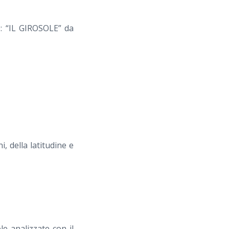
o: “IL GIROSOLE” da
i, della latitudine e
ole analizzate con il