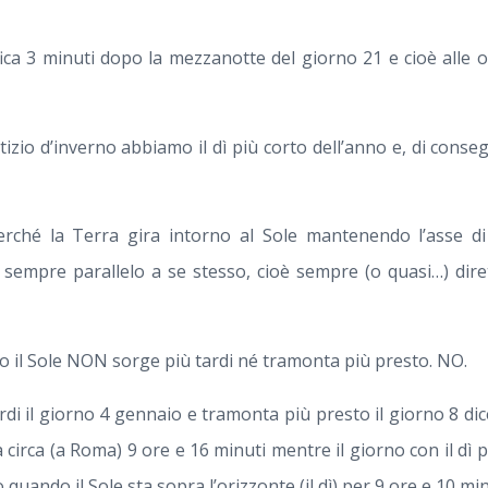
fica 3 minuti dopo la mezzanotte del giorno 21 e cioè alle o
tizio d’inverno abbiamo il dì più corto dell’anno e, di conse
rché la Terra gira intorno al Sole mantenendo l’asse d
 e sempre parallelo a se stesso, cioè sempre (o quasi…) dire
o il Sole NON sorge più tardi né tramonta più presto. NO.
ardi il giorno 4 gennaio e tramonta più presto il giorno 8 d
a circa (a Roma) 9 ore e 16 minuti mentre il giorno con il dì 
o quando il Sole sta sopra l’orizzonte (il dì) per 9 ore e 10 min