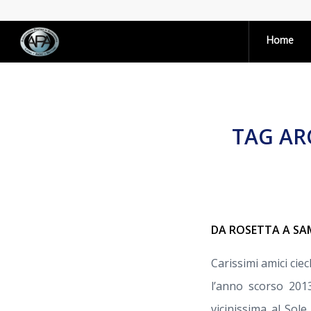
Home
TAG AR
DA ROSETTA A S
Carissimi amici ciec
l’anno scorso 201
vicinissima al Sol