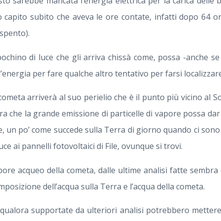
sto sarebbe mancata l’energia elettrica per la carica delle 
no capito subito che aveva le ore contate, infatti dopo 64 o
spento).
pochino di luce che gli arriva chissà come, possa -anche s
l’energia per fare qualche altro tentativo per farsi localizzare
ometa arriverà al suo perielio che è il punto più vicino al Sol
era che la grande emissione di particelle di vapore possa da
ce, un po’ come succede sulla Terra di giorno quando ci sono
uce ai pannelli fotovoltaici di File, ovunque si trovi.
pore acqueo della cometa, dalle ultime analisi fatte sembra 
omposizione dell’acqua sulla Terra e l’acqua della cometa.
 qualora supportate da ulteriori analisi potrebbero mettere 