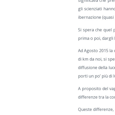
significava che pre
gli scienziati han
ibernazione (quasi 
Si spera che quel 
prima o poi, dargli 
Ad Agosto 2015 la c
di km da noi, si sp
diffusione della lu
porti un po’ più di l
A proposito del va
differenze tra la c
Queste differenze,