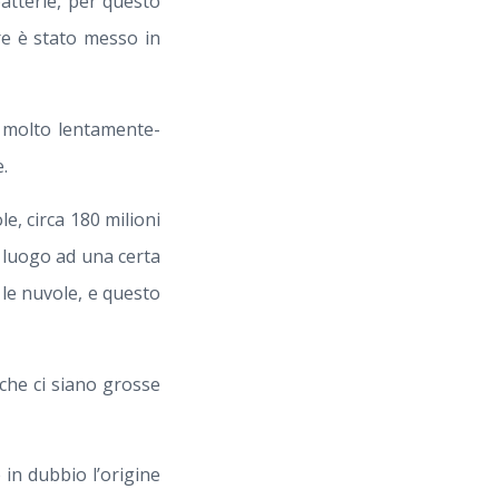
batterie, per questo
re è stato messo in
e molto lentamente-
.
e, circa 180 milioni
r luogo ad una certa
 le nuvole, e questo
che ci siano grosse
in dubbio l’origine