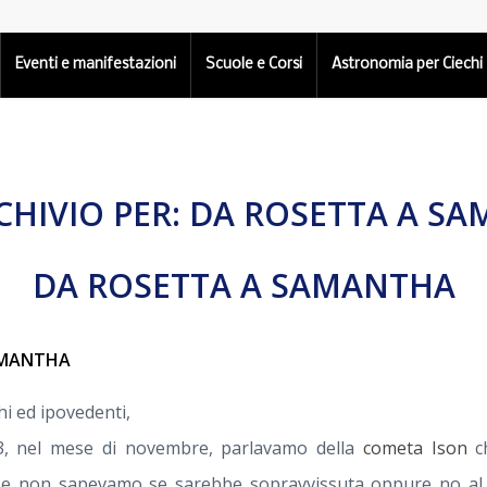
Eventi e manifestazioni
Scuole e Corsi
Astronomia per Ciechi
CHIVIO PER:
DA ROSETTA A S
DA ROSETTA A SAMANTHA
AMANTHA
hi ed ipovedenti,
3, nel mese di novembre, parlavamo della
cometa Ison
ch
e e non sapevamo se sarebbe sopravvissuta oppure no al t