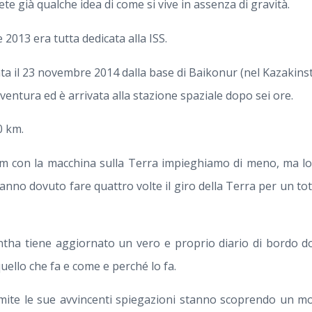
te già qualche idea di come si vive in assenza di gravità.
e 2013 era tutta dedicata alla ISS.
a il 23 novembre 2014 dalla base di Baikonur (nel Kazakinst
entura ed è arrivata alla stazione spaziale dopo sei ore.
0 km.
m con la macchina sulla Terra impieghiamo di meno, ma lor
anno dovuto fare quattro volte il giro della Terra per un tota
ha tiene aggiornato un vero e proprio diario di bordo do
 quello che fa e come e perché lo fa.
ite le sue avvincenti spiegazioni stanno scoprendo un mo