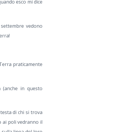
 quando esco mi dice
2 settembre vedono
erra!
a Terra praticamente
à (anche in questo
esta di chi si trova
 ai poli vedranno il
sulla linea del loro