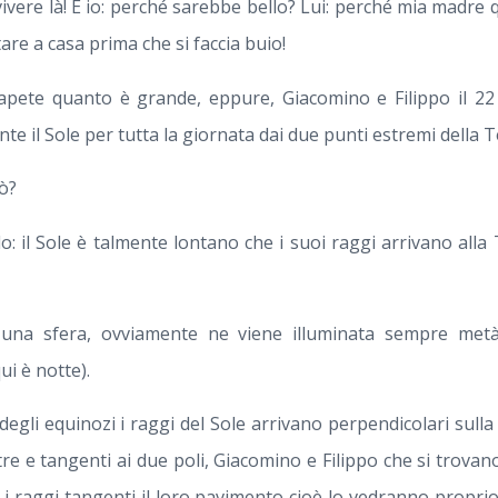
ivere là! E io: perché sarebbe bello? Lui: perché mia madre
re a casa prima che si faccia buio!
sapete quanto è grande, eppure, Giacomino e Filippo il 2
il Sole per tutta la giornata dai due punti estremi della T
ò?
o: il Sole è talmente lontano che i suoi raggi arrivano all
una sfera, ovviamente ne viene illuminata sempre met
i è notte).
degli equinozi i raggi del Sole arrivano perpendicolari sulla t
tre e tangenti ai due poli, Giacomino e Filippo che si trovano
 i raggi tangenti il loro pavimento cioè lo vedranno proprio 