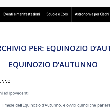
Eventi e manifestazioni
Scuole e Corsi
Astronomia per Ciechi
RCHIVIO PER:
EQUINOZIO D’A
EQUINOZIO D’AUTUNNO
TUNNO
hi ed ipovedenti,
 il mese dell’Equinozio d’Autunno, è ovvio quindi che parle