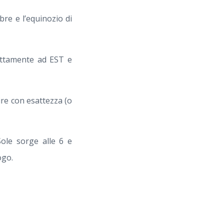
bre e l’equinozio di
sattamente ad EST e
re con esattezza (o
Sole sorge alle 6 e
ogo.