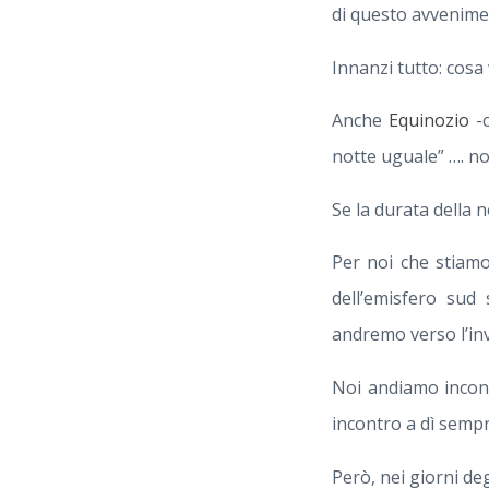
di questo avvenime
Innanzi tutto: cos
Anche
Equinozio
-c
notte uguale” …. no
Se la durata della n
Per noi che stiamo
dell’emisfero sud
andremo verso l’inv
Noi andiamo incont
incontro a dì sempr
Però, nei giorni deg