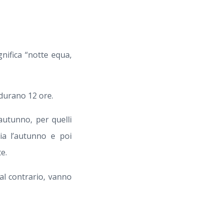
nifica “notte equa,
ì durano 12 ore.
autunno, per quelli
ia l’autunno e poi
e.
al contrario, vanno