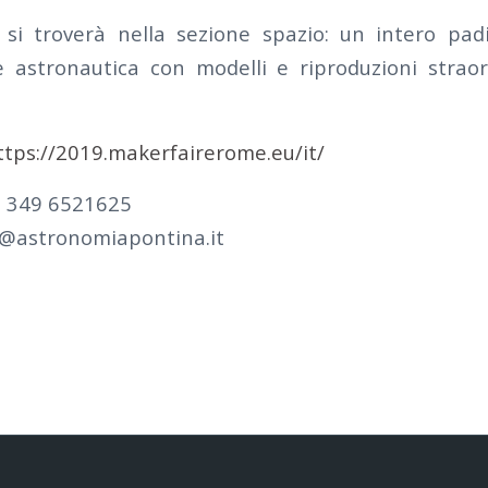
 si troverà nella sezione spazio: un intero pad
e astronautica con modelli e riproduzioni strao
ttps://2019.makerfairerome.eu/it/
i 349 6521625
i@astronomiapontina.it