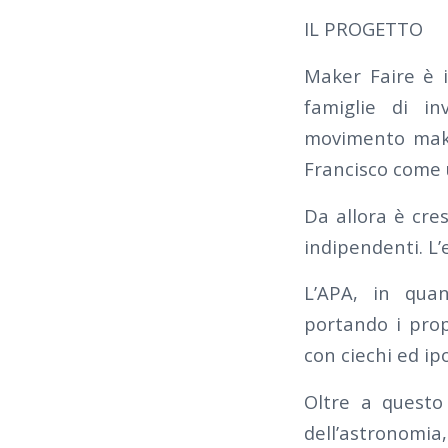
IL PROGETTO
Maker Faire è i
famiglie di in
movimento make
Francisco come 
Da allora è cre
indipendenti. L
L’APA, in quan
portando i propr
con ciechi ed ip
Oltre a questo
dell’astronomia,