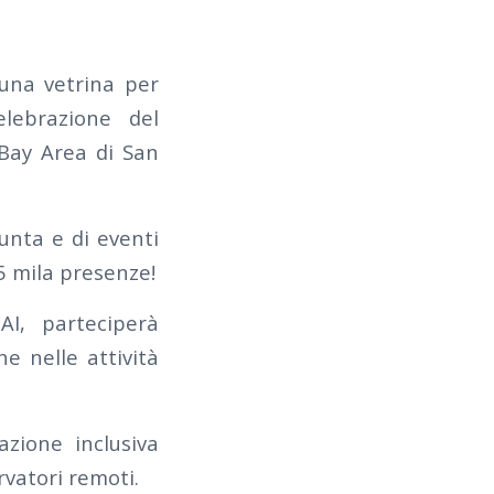
 una vetrina per
elebrazione del
Bay Area di San
unta e di eventi
5 mila presenze!
AI, parteciperà
he nelle attività
zione inclusiva
rvatori remoti.