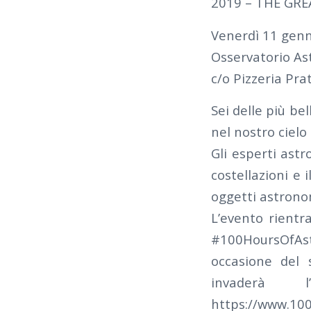
2019 – THE GREA
Venerdì 11 genn
Osservatorio As
c/o Pizzeria Pra
Sei delle più bel
nel nostro ciel
Gli esperti astr
costellazioni e 
oggetti astronom
L’evento rientr
#100HoursOfAst
occasione del 
invaderà 
https://www.10