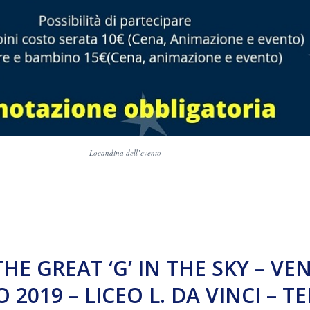
Locandina dell’evento
THE GREAT ‘G’ IN THE SKY – VE
 2019 – LICEO L. DA VINCI – T