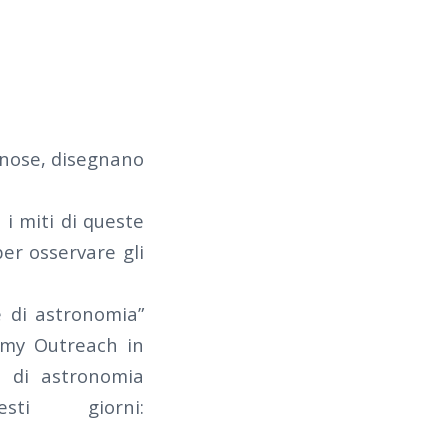
uminose, disegnano
 i miti di queste
per osservare gli
e di astronomia”
omy Outreach in
a di astronomia
ti giorni: