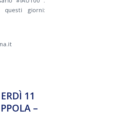
sario #IAU100 .
questi giorni:
a.it
NERDÌ 11
OPPOLA –