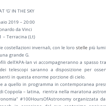
T ‘G’ IN THE SKY
aio 2019 – 20:00
onardo da Vinci
1 – Terracina (Lt)
le costellazioni invernali, con le loro
stelle
più lumi
 una grande G.
ofili dell’APA-lan vi accompagneranno a spasso tra
 dei telescopi saranno a disposizione per osser
senti in questa enorme porzione di cielo.
me a quello in programma in contemporanea press
 di Coppola – latina, rientra nella maratona astro
ronomia” #100HoursOfAstronomy organizzata dall