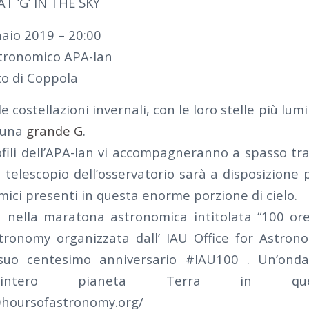
T ‘G’ IN THE SKY
aio 2019 – 20:00
tronomico APA-lan
to di Coppola
le costellazioni invernali, con le loro stelle più l
o una
grande G
.
ofili dell’APA-lan vi accompagneranno a spasso tra
il telescopio dell’osservatorio sarà a disposizione 
ici presenti in questa enorme porzione di cielo.
a nella maratona astronomica intitolata “100 or
ronomy organizzata dall’ IAU Office for Astron
suo centesimo anniversario #IAU100 . Un’ond
l’intero pianeta Terra in ques
0hoursofastronomy.org/