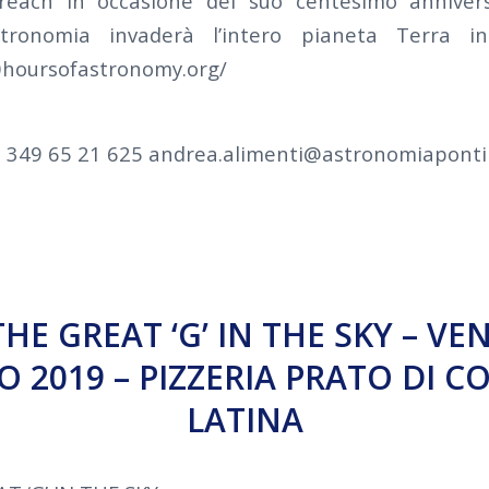
each in occasione del suo centesimo anniver
tronomia invaderà l’intero pianeta Terra in 
0hoursofastronomy.org/
 349 65 21 625 andrea.alimenti@astronomiapontin
THE GREAT ‘G’ IN THE SKY – VE
 2019 – PIZZERIA PRATO DI C
LATINA