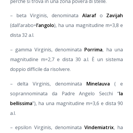
perché si trova in una zona povera di stelle.
– beta Virginis, denominata
Alaraf
o
Zavijah
(dall’arabo=
l’angolo
), ha una magnitudine m=3,8 e
dista 32 a.l.
– gamma Virginis, denominata
Porrima
, ha una
magnitudine m=2,7 e dista 30 a.l. È un sistema
doppio difficile da risolvere.
– delta Virginis, denominata
Minelauva
( e
soprannominata da Padre Angelo Secchi “
la
bellissima
”), ha una magnitudine m=3,6 e dista 90
a.l.
– epsilon Virginis, denominata
Vindemiatrix
, ha