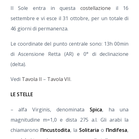
Il Sole entra in questa
costellazione
il 16
settembre e vi esce il 31 ottobre, per un totale di
46 giorni di permanenza.
Le coordinate del punto centrale sono: 13h 00min
di Ascensione Retta (AR) e 0° di declinazione
(delta).
Vedi
Tavola II
–
Tavola VII
.
LE STELLE
– alfa Virginis, denominata
Spica
, ha una
magnitudine m=1,0 e dista 275 a.l. Gli arabi la
chiamarono
l’Incustodita
, la
Solitaria
o
l’Indifesa
,