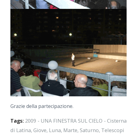
Grazie della partecipazione.
Tags:
2009 - UNA FINESTRA SUL CIELO - Cisterna
di Latina
,
Giove
,
Luna
,
Marte
,
Saturno
,
Telescopi