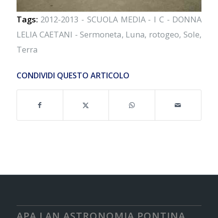
Tags:
2012-2013 - SCUOLA MEDIA - I C - DONNA
LELIA CAETANI - Sermoneta
,
Luna
,
rotogeo
,
Sole
,
Terra
CONDIVIDI QUESTO ARTICOLO
APA LAN ASTRONOMIA PONTINA