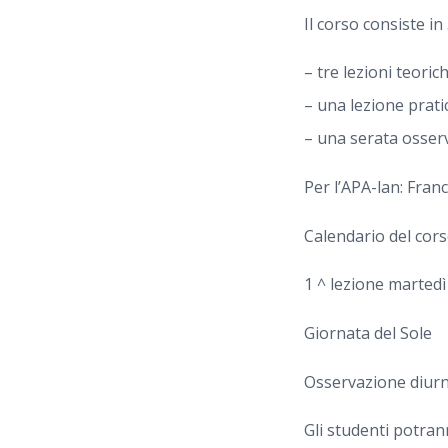
Il corso consiste in 5
– tre lezioni teorich
– una lezione pratic
– una serata osserv
Per l’APA-lan: Fra
Calendario del cors
1 ^ lezione marted
Giornata del Sole
Osservazione diurn
Gli studenti potrann