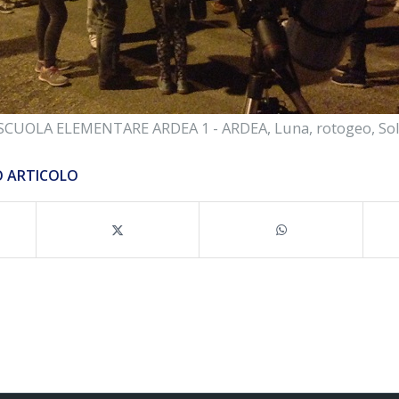
- SCUOLA ELEMENTARE ARDEA 1 - ARDEA
,
Luna
,
rotogeo
,
So
O ARTICOLO