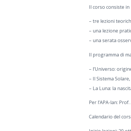
Il corso consiste in 5
– tre lezioni teorich
– una lezione pratic
– una serata osserv
Il programma di m
– l’Universo: origin
– Il Sistema Solare,
– La Luna: la nascita
Per l’APA-lan: Prof.
Calendario del cors
Inizio lezioni: 20 o