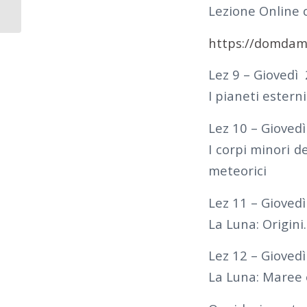
SOCI – NETTUNO –
Lezione Online
LEZIONE 12 –...
https://domda
Lez 9 – Giovedì 
I pianeti estern
Lez 10 – Giovedì
I corpi minori d
meteorici
Lez 11 – Gioved
La Luna: Origini
Lez 12 – Gioved
La Luna: Maree e