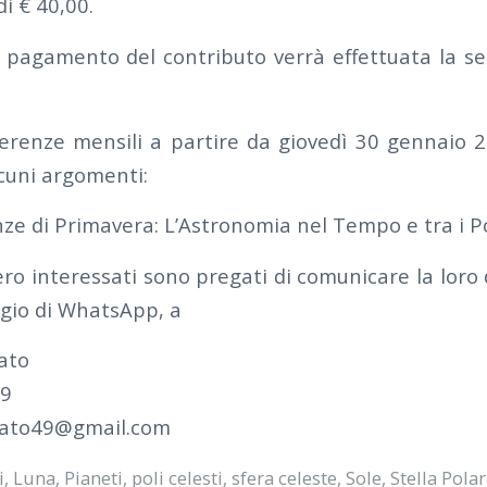
i € 40,00.
il pagamento del contributo verrà effettuata la ser
ferenze mensili a partire da giovedì 30 gennaio 
cuni argomenti:
ze di Primavera: L’Astronomia nel Tempo e tra i P
ro interessati sono pregati di comunicare la loro d
gio di WhatsApp, a
ato
09
mato49@gmail.com
i
,
Luna
,
Pianeti
,
poli celesti
,
sfera celeste
,
Sole
,
Stella Pola