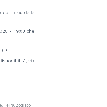
a di inizio delle
2020 – 19:00 che
opoli
isponibilità, via
re
,
Terra
,
Zodiaco