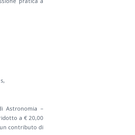
sione pratica a
s,
 di Astronomia –
ridotto a € 20,00
 un contributo di