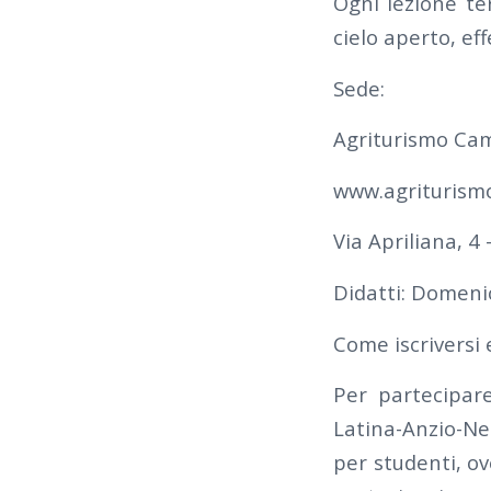
Ogni lezione t
cielo aperto, ef
Sede:
Agriturismo Cam
www.agriturism
Via Apriliana, 4 –
Didatti: Domeni
Come iscriversi e
Per partecipare
Latina-Anzio-Net
per studenti, ov