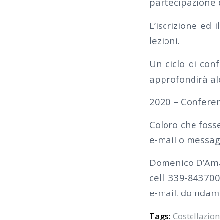
partecipazione d
L’iscrizione ed 
lezioni.
Un ciclo di con
approfondirà al
2020 – Conferen
Coloro che fosse
e-mail o messag
Domenico D’Am
cell: 339-84370
e-mail: domda
Tags:
Costellazion