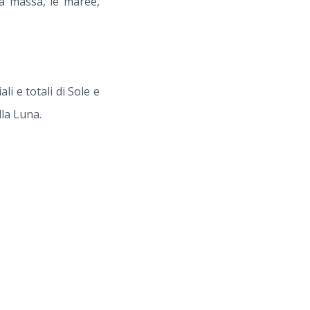
 la massa, le maree,
ali e totali di Sole e
lla Luna.