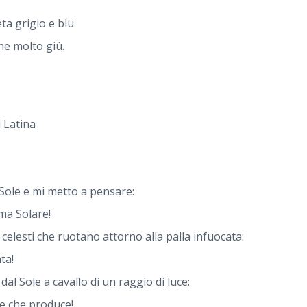
ta grigio e blu
ne molto giù.
i Latina
l Sole e mi metto a pensare:
ema Solare!
 celesti che ruotano attorno alla palla infuocata:
ta!
al Sole a cavallo di un raggio di luce:
ore che produce!