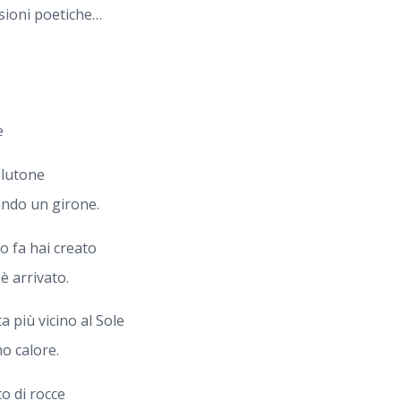
ssioni poetiche…
e
Plutone
endo un girone.
o fa hai creato
è arrivato.
a più vicino al Sole
mo calore.
o di rocce