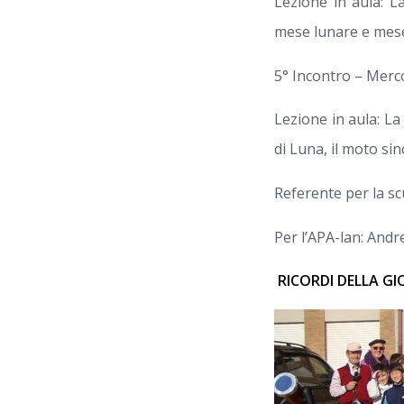
Lezione in aula: La
mese lunare e mese
5° Incontro – Merco
Lezione in aula: La L
di Luna, il moto si
Referente per la s
Per l’APA-lan: Andr
RICORDI DELLA G