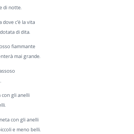
 di notte.
 dove c’è la vita
dotata di dita.
rosso fiammante
enterà mai grande.
gassoso
.
con gli anelli
li.
eta con gli anelli
ccoli e meno belli.