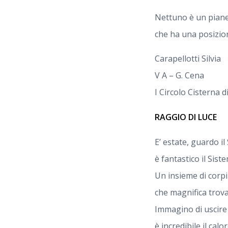
Nettuno è un piane
che ha una posizio
Carapellotti Silvia
V A – G. Cena
I Circolo Cisterna d
RAGGIO DI LUCE
E’ estate, guardo i
è fantastico il Sist
Un insieme di corpi
che magnifica trova
Immagino di uscire d
è incredibile il cal