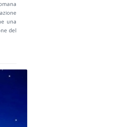
Romana
razione
one una
one del