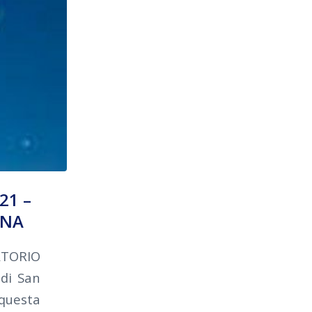
21 –
INA
ATORIO
di San
questa