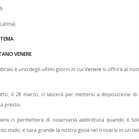
49
Latina)
 TEMA
UTANO VENERE
braio è uno degli ultimi giorni in cui
Venere
si offrirà ai no
o, il 28 marzo, ci lascerà per mettersi a disposizione di
a presto.
nere ci permetterà di osservarla addirittura quando il S
io nudo, e sarà grande la nostra gioia nel trovarla in un ciel