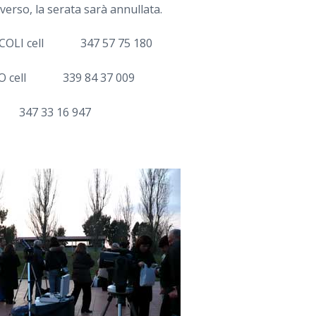
verso, la serata sarà annullata.
OLI cell
347 57 75 180
 cell
339 84 37 009
l 347 33 16 947