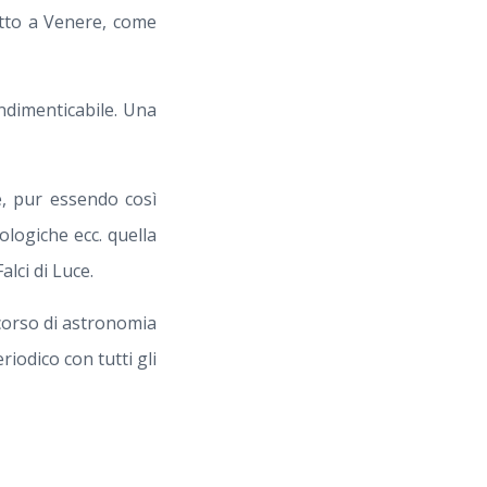
otto a Venere, come
ndimenticabile. Una
e, pur essendo così
tologiche ecc. quella
lci di Luce.
corso di astronomia
riodico con tutti gli