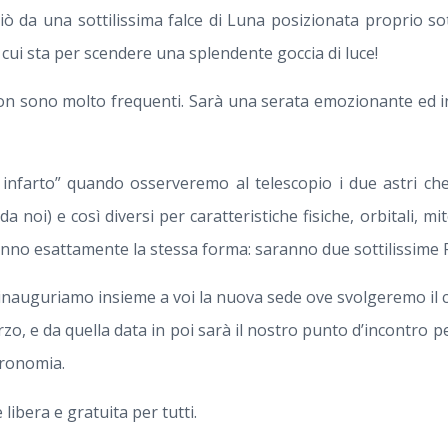
ciò da una sottilissima falce di Luna posizionata proprio s
cui sta per scendere una splendente goccia di luce!
 non sono molto frequenti. Sarà una serata emozionante ed i
infarto” quando osserveremo al telescopio i due astri ch
 da noi) e così diversi per caratteristiche fisiche, orbitali, mi
no esattamente la stessa forma: saranno due sottilissime Fa
inauguriamo insieme a voi la nuova sede ove svolgeremo il 
zo, e da quella data in poi sarà il nostro punto d’incontro pe
tronomia.
libera e gratuita per tutti.