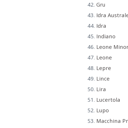
Gru
Idra Austral
Idra
Indiano
Leone Mino
Leone
Lepre
Lince
Lira
Lucertola
Lupo
Macchina P