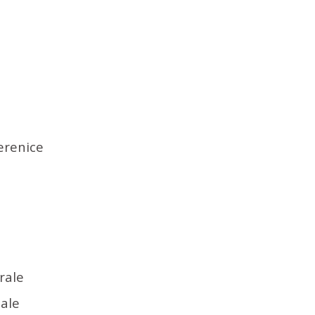
erenice
rale
ale